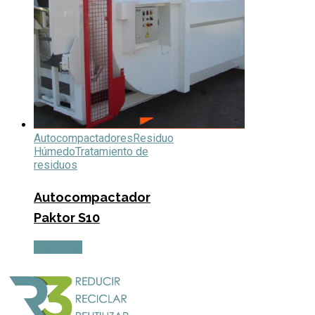
Autocompactadores
Residuo
Húmedo
Tratamiento de
residuos
Autocompactador
Paktor S10
Leer más