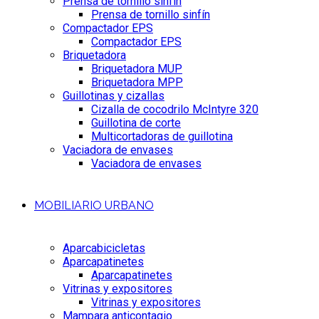
Prensa de tornillo sinfín
Prensa de tornillo sinfín
Compactador EPS
Compactador EPS
Briquetadora
Briquetadora MUP
Briquetadora MPP
Guillotinas y cizallas
Cizalla de cocodrilo McIntyre 320
Guillotina de corte
Multicortadoras de guillotina
Vaciadora de envases
Vaciadora de envases
MOBILIARIO URBANO
Aparcabicicletas
Aparcapatinetes
Aparcapatinetes
Vitrinas y expositores
Vitrinas y expositores
Mampara anticontagio